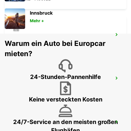
Innsbruck
Mehr +
LE HAVRE NORD
Warum ein Auto bei Europcar
LE HAVRE - FRANCE
mieten?
24-Stunden-Pannenhilfe
LA FERTE-BERNARD
CHERRE - FRANCE
Keine versteckten Kosten
24/7-Service an den meisten großen
LE MANS BAHNHOF
Flughäfen
LE MANS - FRANCE