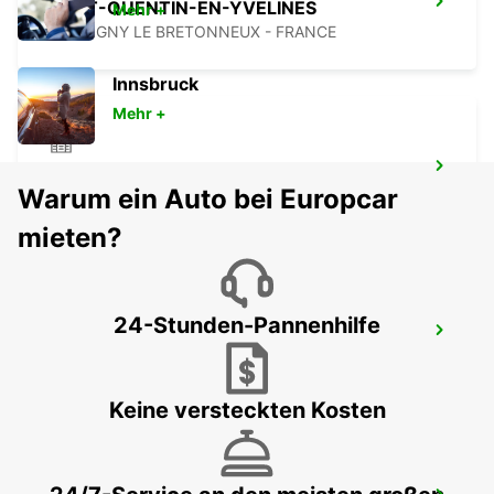
SAINT-QUENTIN-EN-YVELINES
Mehr +
MONTIGNY LE BRETONNEUX - FRANCE
Innsbruck
Mehr +
PONTOISE SAINT-OUEN-L'AUMONE
Warum ein Auto bei Europcar
SAINT OUEN L'AUMONE - FRANCE
mieten?
24-Stunden-Pannenhilfe
YVETOT BAHNHOF - SERVICE-POINT
YVETOT - FRANCE
Keine versteckten Kosten