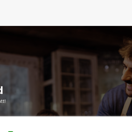
d
tt!