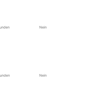
tunden
Nein
tunden
Nein