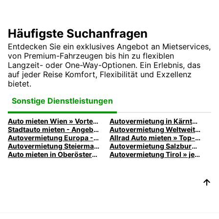
Häufigste Suchanfragen
Entdecken Sie ein exklusives Angebot an Mietservices,
von Premium-Fahrzeugen bis hin zu flexiblen
Langzeit- oder One-Way-Optionen. Ein Erlebnis, das
auf jeder Reise Komfort, Flexibilität und Exzellenz
bietet.
Sonstige Dienstleistungen
Auto mieten Wien » Vorteile, Angebote, Modelle | Europcar
Autovermietung in Kärnten » Top-Mietauto-Angebote | Europcar
Stadtauto mieten - Angebote - Europcar
Autovermietung Weltweit - Europcar Autovermietung
Autovermietung Europa - Europcar Autovermietung
Allrad Auto mieten » Top-Angebote entdecken | Europcar
Autovermietung Steiermark » PKW, Transporter & Co.
Autovermietung Salzburg » PKW, Transporter & LKW | Europcar
Auto mieten in Oberösterreich » Top-Angebote | Europcar
Autovermietung Tirol » jetzt Mietwagen finden