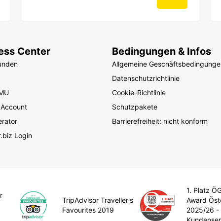
ess Center
Bedingungen & Infos
unden
Allgemeine Geschäftsbedingunge
Datenschutzrichtlinie
KMU
Cookie-Richtlinie
 Account
Schutzpakete
rator
Barrierefreiheit: nicht konform
.biz Login
1. Platz Ö
r
TripAdvisor Traveller's
Award Öst
Favourites 2019
2025/26 -
Kundenser