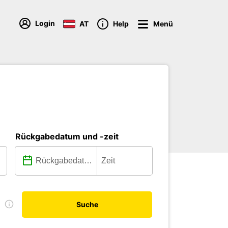
Login
AT
Help
Menü
Rückgabedatum und -zeit
D
Suche