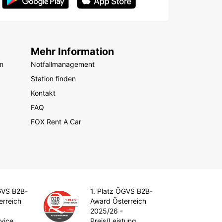
Mehr Information
n
Notfallmanagement
Station finden
Kontakt
FAQ
FOX Rent A Car
GVS B2B-
1. Platz ÖGVS B2B-
erreich
Award Österreich
2025/26 -
vice
Preis/Leistung