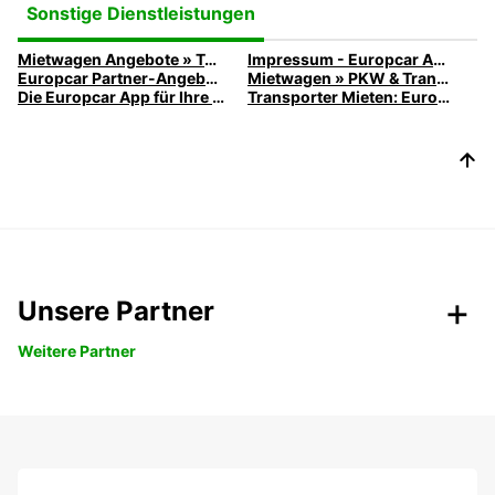
Sonstige Dienstleistungen
Mietwagen Angebote » Top-Angebote entdecken | Europcar
Impressum - Europcar Autovermietung
Europcar Partner-Angebote
Mietwagen » PKW & Transporter günstig mieten
Die Europcar App für Ihre nächste PKW-, Transporter- oder LKW-Miete
Transporter Mieten: Europcar LKW & Transporter für jeden Bedarf
Unsere Partner
Weitere Partner