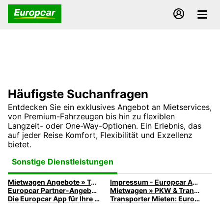
Häufigste Suchanfragen
Entdecken Sie ein exklusives Angebot an Mietservices,
von Premium-Fahrzeugen bis hin zu flexiblen
Langzeit- oder One-Way-Optionen. Ein Erlebnis, das
auf jeder Reise Komfort, Flexibilität und Exzellenz
bietet.
Sonstige Dienstleistungen
Mietwagen Angebote » Top-Angebote entdecken | Europcar
Impressum - Europcar Autovermietung
Europcar Partner-Angebote
Mietwagen » PKW & Transporter günstig mieten
Die Europcar App für Ihre nächste PKW-, Transporter- oder LKW-Miete
Transporter Mieten: Europcar LKW & Transporter für jeden Bedarf