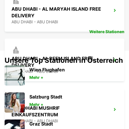
ABU DHABI - AL MARYAH ISLAND FREE
DELIVERY
ABU DHABI - ABU DHABI
Weitere Stationen
ABU DHABI - AL REEM ISLAND FREE
Unsere Top Stationen in Österreich
DELIVERY
Wien Flughafen
ABU DHABI - ABU DHABI
Mehr +
Salzburg Stadt
Mehr +
ABU DHABI MUSHRIF
EINKAUFSZENTRUM
ABU DHABI - ABU DHABI
Graz Stadt