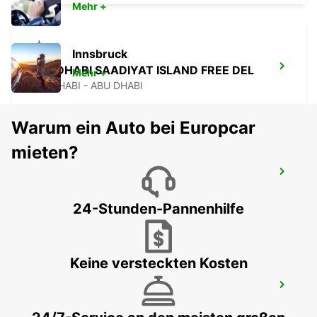
Mehr +
Innsbruck
ABU DHABI SAADIYAT ISLAND FREE DEL
Mehr +
ABU DHABI - ABU DHABI
Warum ein Auto bei Europcar
mieten?
INSEL NYU-SAADIYAT
ABU DHABI - ABU DHABI
24-Stunden-Pannenhilfe
Keine versteckten Kosten
CHAUFFEUR SERVICE BOOKING ABU
DHABI
ABU DHABI - ABU DHABI