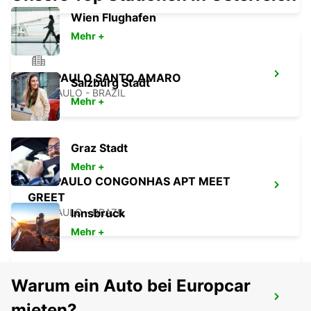
Wien Flughafen
Mehr +
SAO PAULO SANTO AMARO
Salzburg Stadt
SAO PAULO - BRAZIL
Mehr +
Graz Stadt
Mehr +
SAO PAULO CONGONHAS APT MEET
GREET
SAO PAULO - BRAZIL
Innsbruck
Mehr +
Warum ein Auto bei Europcar
GUARULHOS DOWNTOWN
mieten?