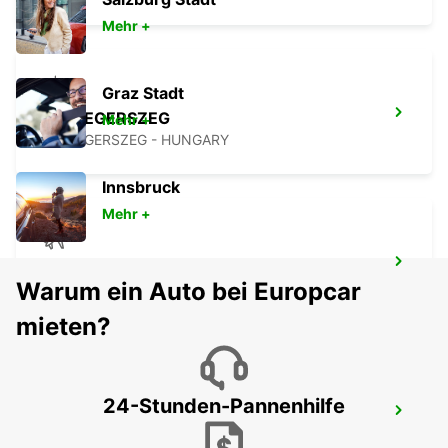
Mehr +
Graz Stadt
ZALAEGERSZEG
Mehr +
ZALAEGERSZEG - HUNGARY
Innsbruck
Mehr +
LJUBLJANA FLUGHAFEN
Warum ein Auto bei Europcar
ZGORNJI BRNIK AERODROM - SLOVENIA
mieten?
24-Stunden-Pannenhilfe
BLED
BLED - SLOVENIA