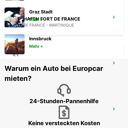
Graz Stadt
FLUGHAFEN FORT DE FRANCE
Mehr +
FORT DE FRANCE - MARTINIQUE
Innsbruck
Mehr +
ANR ROBINSON INTERNATIONAL
Warum ein Auto bei Europcar
AIRPORT
CROWN POINT - TRINIDAD AND TOBAGO
mieten?
24-Stunden-Pannenhilfe
PIARCO INTERNATIONAL AIRPORT
PORT OF SPAIN - TRINIDAD AND TOBAGO
Keine versteckten Kosten