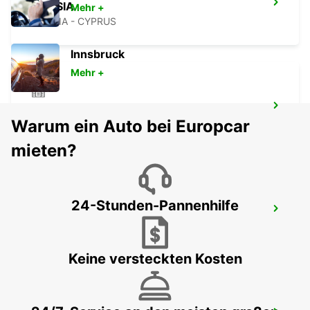
NICOSIA
Mehr +
NICOSIA - CYPRUS
Innsbruck
Mehr +
LARNACA
Warum ein Auto bei Europcar
LARNACA - CYPRUS
mieten?
24-Stunden-Pannenhilfe
LARNACA FLUGHAFEN
LARNACA - CYPRUS
Keine versteckten Kosten