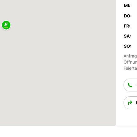
MI:
DO:
FR:
SA:
SO:
Anfrag
Öffnun
Feiert