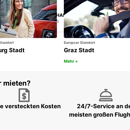
LARNACA FLUGHAFEN
LARNACA - CYPRUS
Standort
Europcar Standort
urg Stadt
Graz Stadt
Mehr +
r mieten?
e versteckten Kosten
24/7-Service an d
meisten großen Flug