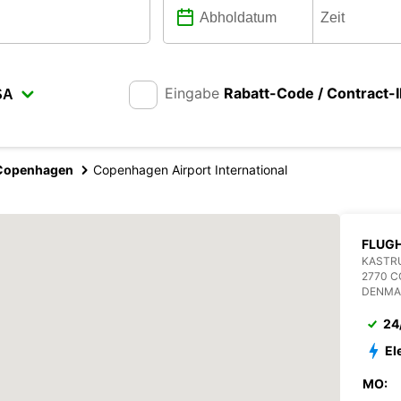
Eingabe
Rabatt-Code / Contract-
Copenhagen
Copenhagen Airport International
FLUG
KASTRU
2770 
DENMA
24
El
MO: