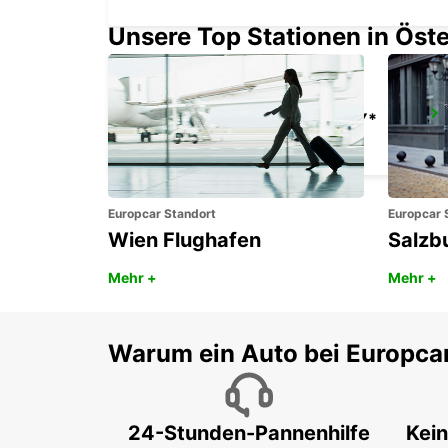
Unsere Top Stationen in Öste
MALMO BULLTOFTA - IKC*RY*
MALMO - SWEDEN
Europcar Standort
Europcar 
Wien Flughafen
Salzb
Mehr +
Mehr +
Warum ein Auto bei Europca
24-Stunden-Pannenhilfe
Kein