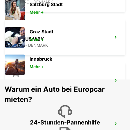
ESBJERG - DENMARK
Salzburg Stadt
Mehr +
Graz Stadt
AARHUS VIBY
Mehr +
VIBY J - DENMARK
Innsbruck
Mehr +
KOLDING
Warum ein Auto bei Europcar
KOLDING - DENMARK
mieten?
24-Stunden-Pannenhilfe
AARHUS