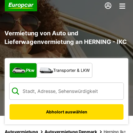
Vermietung von Auto und
Lieferwagenvermietung an HERNING - IKC
Welche Art von Fahrzeug?
Pkw
Transporter & LKW
Abholort auswählen
Autovermietung
Autovermietung Denmark
Herning Ikc