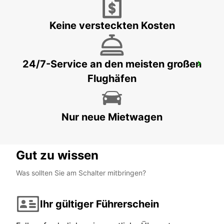
AARHUS C - DENMARK
Keine versteckten Kosten
24/7-Service an den meisten großen
ESBJERG
Flughäfen
ESBJERG - DENMARK
Nur neue Mietwagen
Gut zu wissen
Was sollten Sie am Schalter mitbringen?
Ihr gültiger Führerschein