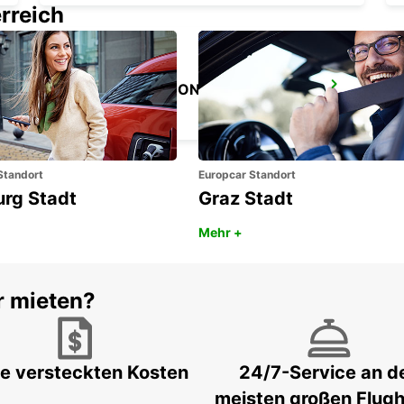
rreich
GÖTEBORG SISJON
ASKIM - SWEDEN
Standort
Europcar Standort
urg Stadt
Graz Stadt
Mehr +
r mieten?
e versteckten Kosten
24/7-Service an d
meisten großen Flug