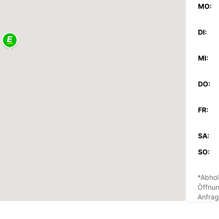
MO:
DI:
MI:
DO:
FR:
SA:
SO:
*Abhol
Öffnun
Anfrag
Öffnun
Feiert