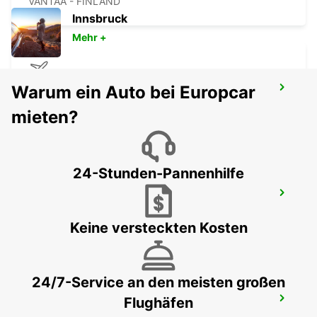
VANTAA - FINLAND
Innsbruck
Mehr +
Warum ein Auto bei Europcar
TALLINN FLUGHAFEN
TALLINN - ESTONIA
mieten?
24-Stunden-Pannenhilfe
TALINN CITY
TALLINN - ESTONIA
Keine versteckten Kosten
24/7-Service an den meisten großen
Flughäfen
HAMEENLINNA STADTZENTRUM