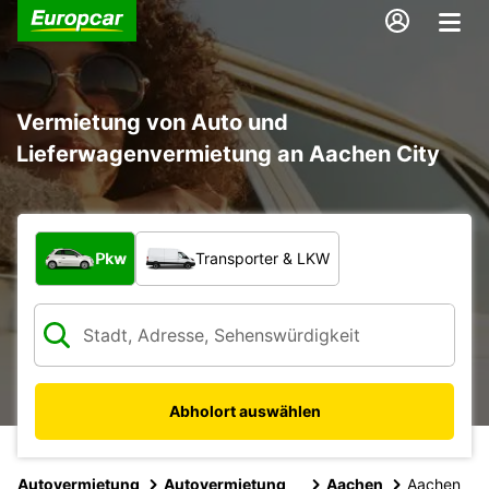
Vermietung von Auto und
Lieferwagenvermietung an Aachen City
Welche Art von Fahrzeug?
Pkw
Transporter & LKW
Abholort auswählen
Autovermietung
Autovermietung
Aachen
Aachen