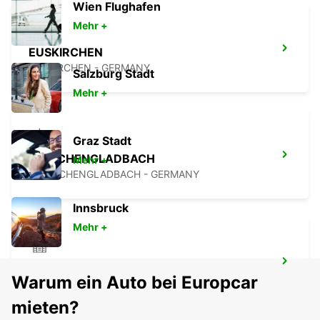
Wien Flughafen
Mehr +
EUSKIRCHEN
EUSKIRCHEN - GERMANY
Salzburg Stadt
Mehr +
Graz Stadt
MÖNCHENGLADBACH
Mehr +
MOENCHENGLADBACH - GERMANY
Innsbruck
Mehr +
FRECHEN
Warum ein Auto bei Europcar
FRECHEN - GERMANY
mieten?