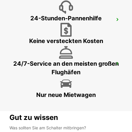
24-Stunden-Pannenhilfe
HASSELT SWINNEN
HASSELT - BELGIUM
Keine versteckten Kosten
24/7-Service an den meisten großen
BRÜHL
Flughäfen
BRUEHL - GERMANY
Nur neue Mietwagen
Gut zu wissen
Was sollten Sie am Schalter mitbringen?