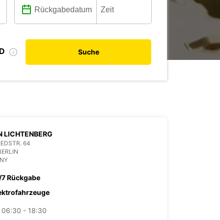
ID
Suche
N LICHTENBERG
IEDSTR. 64
BERLIN
NY
/7 Rückgabe
ektrofahrzeuge
06:30 - 18:30