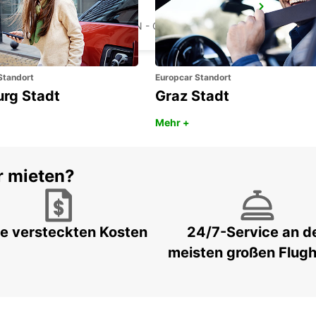
BERNAU
BERNAU BEI BERLIN - GERMANY
Standort
Europcar Standort
urg Stadt
Graz Stadt
Mehr +
r mieten?
e versteckten Kosten
24/7-Service an d
meisten großen Flug