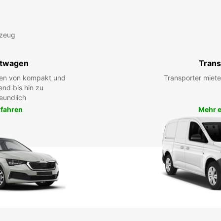
rzeug
twagen
Trans
hen von kompakt und
Transporter miete
end bis hin zu
eundlich
rfahren
Mehr e