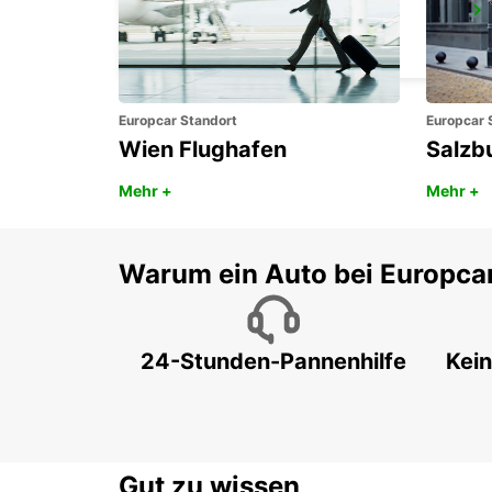
BERLIN STEGLITZ
BERLIN - GERMANY
Europcar Standort
Europcar 
Wien Flughafen
Salzb
Mehr +
Mehr +
Warum ein Auto bei Europca
24-Stunden-Pannenhilfe
Kein
Gut zu wissen