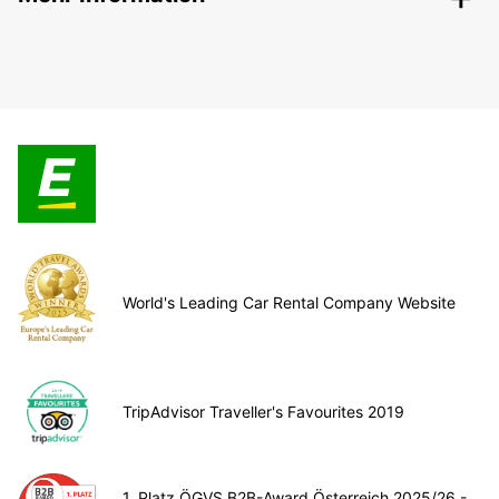
World's Leading Car Rental Company Website
TripAdvisor Traveller's Favourites 2019
1. Platz ÖGVS B2B-Award Österreich 2025/26 -