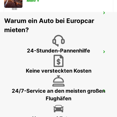
Mehr +
BERLIN LICHTENBERG
Warum ein Auto bei Europcar
BERLIN - GERMANY
mieten?
24-Stunden-Pannenhilfe
BERLIN HELLERSDORF
BERLIN - GERMANY
Keine versteckten Kosten
24/7-Service an den meisten großen
BERLIN ADLERSHOF
Flughäfen
BERLIN - GERMANY