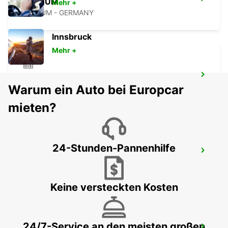
BOCHUM
Mehr +
BOCHUM - GERMANY
Innsbruck
Mehr +
RECKLINGHAUSEN
Warum ein Auto bei Europcar
RECKLINGHAUSEN - GERMANY
mieten?
24-Stunden-Pannenhilfe
HERNE
HERNE - GERMANY
Keine versteckten Kosten
24/7-Service an den meisten großen