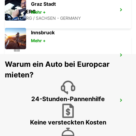
Graz Stadt
FREIBERG
Mehr +
FREIBERG / SACHSEN - GERMANY
Innsbruck
Mehr +
BAUTZEN
Warum ein Auto bei Europcar
BAUTZEN - GERMANY
mieten?
24-Stunden-Pannenhilfe
CHEMNITZ
CHEMNITZ - GERMANY
Keine versteckten Kosten