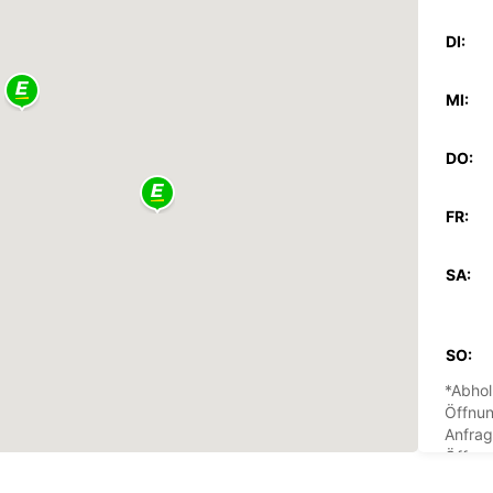
DI:
MI:
DO:
FR:
SA:
SO:
*Abhol
Öffnun
Anfrag
Öffnun
Feiert