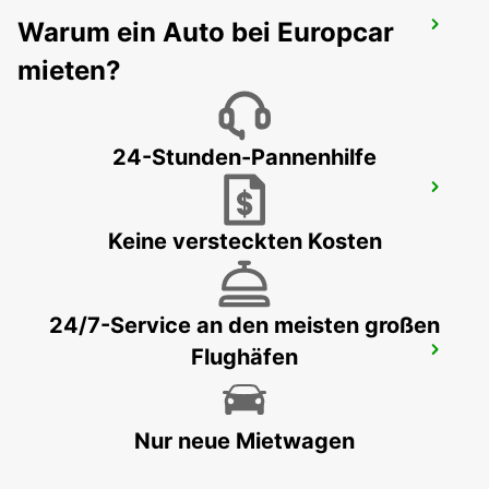
Warum ein Auto bei Europcar
HAMBURG FLUGHAFEN
HAMBURG - GERMANY
mieten?
24-Stunden-Pannenhilfe
NORDERSTEDT
NORDERSTEDT - GERMANY
Keine versteckten Kosten
24/7-Service an den meisten großen
Flughäfen
NORDERSTEDT NEW FROM 01 01 2027
NORDERSTEDT - GERMANY
Nur neue Mietwagen