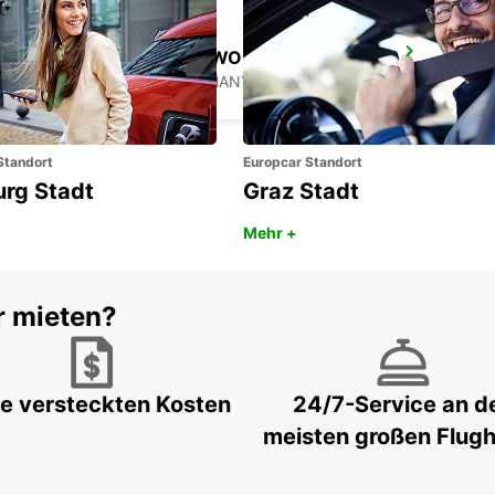
LANDSHUT ST. WOLFGANG
LANDSHUT - GERMANY
Standort
Europcar Standort
urg Stadt
Graz Stadt
Mehr +
r mieten?
e versteckten Kosten
24/7-Service an d
meisten großen Flug