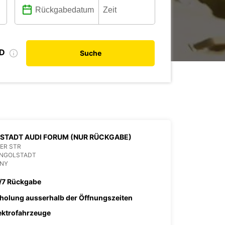
ID
Suche
STADT AUDI FORUM (NUR RÜCKGABE)
ER STR
INGOLSTADT
NY
/7 Rückgabe
holung ausserhalb der Öffnungszeiten
ektrofahrzeuge