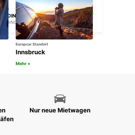
ERDING
ERDING - GERMANY
Europcar Standort
Innsbruck
Mehr +
en
Nur neue Mietwagen
häfen