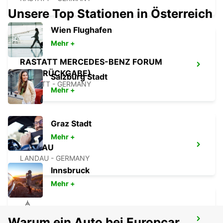
Unsere Top Stationen in Österreich
Wien Flughafen
Mehr +
RASTATT MERCEDES-BENZ FORUM
(NUR RÜCKGABE)
Salzburg Stadt
RASTATT - GERMANY
Mehr +
Graz Stadt
Mehr +
LANDAU
LANDAU - GERMANY
Innsbruck
Mehr +
Warum ein Auto bei Europcar
BADEN-BADEN