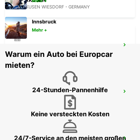
LEVERKUSEN
Mehr +
LEVERKUSEN WIESDORF - GERMANY
Innsbruck
Mehr +
BERGISCH GLADBACH
Warum ein Auto bei Europcar
BERGISCH-GLADBACH - GERMANY
mieten?
24-Stunden-Pannenhilfe
FRECHEN
FRECHEN - GERMANY
Keine versteckten Kosten
24/7-Service an den meisten großen
KÖLN BONN FLUGHAFEN