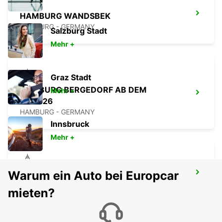
HAMBURG WANDSBEK
HAMBURG - GERMANY
Salzburg Stadt
Mehr +
Graz Stadt
HAMBURG BERGEDORF AB DEM
Mehr +
01.10.26
HAMBURG - GERMANY
Innsbruck
Mehr +
Warum ein Auto bei Europcar
SCHWERIN
SCHWERIN LANKOW - GERMANY
mieten?