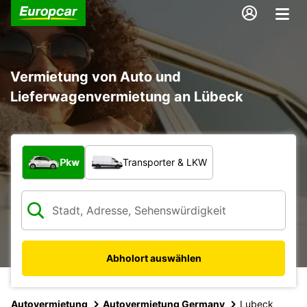
Vermietung von Auto und
Lieferwagenvermietung an Lübeck
Welche Art von Fahrzeug?
Pkw
Transporter & LKW
Abholort auswählen
Autovermietung
Autovermietung Germany
Lubeck