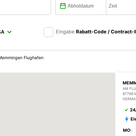
Eingabe
Rabatt-Code / Contract-
Memmingen Flughafen
MEMM
AM FL
87766
GERMA
24
El
MO: