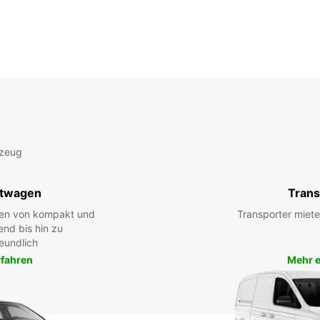
rzeug
twagen
Trans
hen von kompakt und
Transporter miete
end bis hin zu
eundlich
rfahren
Mehr e