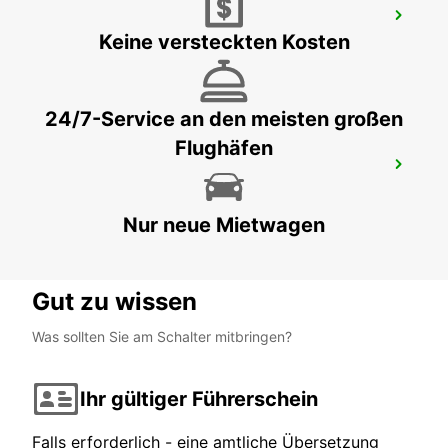
HAMBURG HAMMERBROOK
Keine versteckten Kosten
HAMBURG - GERMANY
24/7-Service an den meisten großen
Flughäfen
HAMBURG FLUGHAFEN
HAMBURG - GERMANY
Nur neue Mietwagen
Gut zu wissen
Was sollten Sie am Schalter mitbringen?
Ihr gültiger Führerschein
Falls erforderlich - eine amtliche Übersetzung