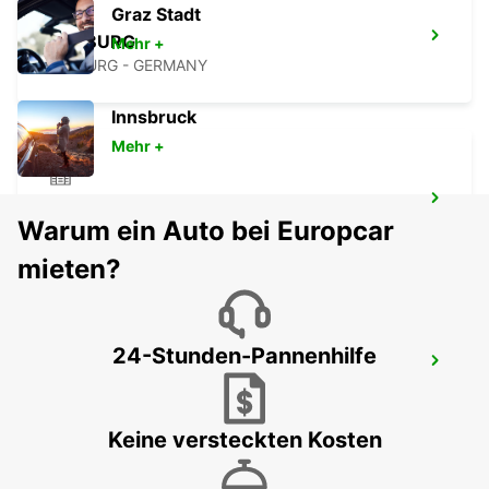
Graz Stadt
MARBURG
Mehr +
MARBURG - GERMANY
Innsbruck
Mehr +
DIEZ
Warum ein Auto bei Europcar
DIEZ/LAHN - GERMANY
mieten?
24-Stunden-Pannenhilfe
GIESSEN
GIESSEN - GERMANY
Keine versteckten Kosten