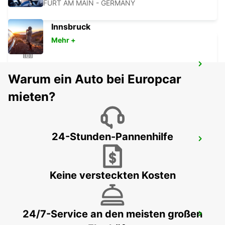
FRANKFURT AM MAIN - GERMANY
Innsbruck
Mehr +
LANGEN
Warum ein Auto bei Europcar
LANGEN - GERMANY
mieten?
24-Stunden-Pannenhilfe
FRANKFURT HAUPTBAHNHOF
FRANKFURT AM MAIN - GERMANY
Keine versteckten Kosten
24/7-Service an den meisten großen
BAD HOMBURG