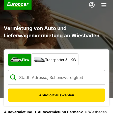
Vermietung von Auto und
Lieferwagenvermietung an Wiesbaden
Welche Art von Fahrzeug?
Pkw
Transporter & LKW
Abholort auswählen
Autovermietung
Autovermietung Germany
Wiesbaden