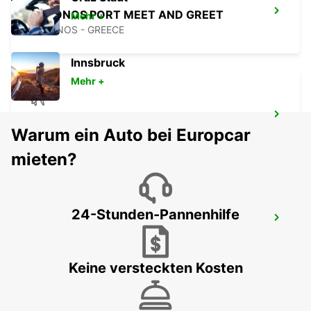
MYKONOS PORT MEET AND GREET
Mehr +
MYKONOS - GREECE
Innsbruck
Mehr +
MYKONOS FLUGHAFEN
Warum ein Auto bei Europcar
MYKONOS - GREECE
mieten?
24-Stunden-Pannenhilfe
MILOS STADT
MILOS - GREECE
Keine versteckten Kosten