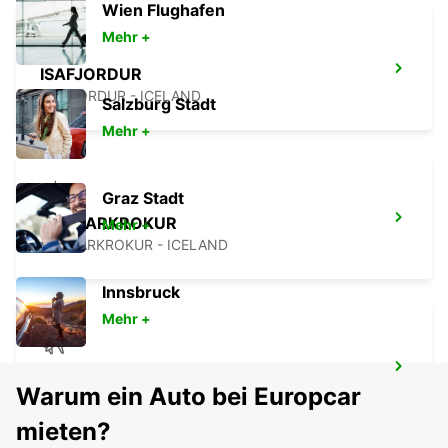
Wien Flughafen
Mehr +
ISAFJORDUR
ISAFJORDUR - ICELAND
Salzburg Stadt
Mehr +
Graz Stadt
SAUDARKROKUR
Mehr +
SAUDARKROKUR - ICELAND
Innsbruck
Mehr +
FLUGHAFEN AKUREYRI
Warum ein Auto bei Europcar
AKUREYRI - ICELAND
mieten?