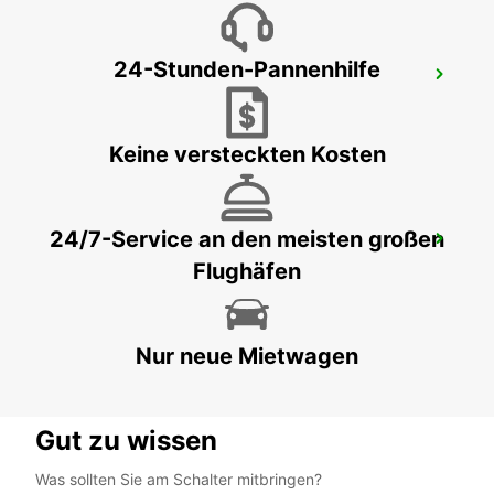
24-Stunden-Pannenhilfe
AKUREYRI
AKUREYRI - ICELAND
Keine versteckten Kosten
24/7-Service an den meisten großen
HAFEN VON AKUREYRI
Flughäfen
AKUREYRI - ICELAND
Nur neue Mietwagen
Gut zu wissen
Was sollten Sie am Schalter mitbringen?