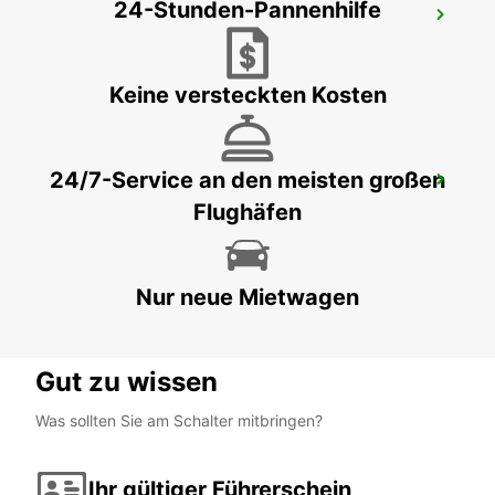
24-Stunden-Pannenhilfe
NAVAN
NAVAN - IRELAND
Keine versteckten Kosten
24/7-Service an den meisten großen
CAVAN
Flughäfen
CAVAN - IRELAND
Nur neue Mietwagen
Gut zu wissen
Was sollten Sie am Schalter mitbringen?
Ihr gültiger Führerschein