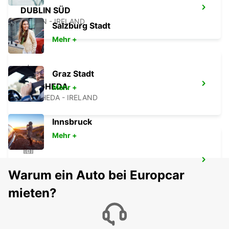
DUBLIN SÜD
DUBLIN - IRELAND
Salzburg Stadt
Mehr +
Graz Stadt
DROGHEDA
Mehr +
DROGHEDA - IRELAND
Innsbruck
Mehr +
NAAS
Warum ein Auto bei Europcar
NAAS - IRELAND
mieten?