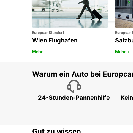
BAIA SARDINIA (SARDINIEN)
ARZACHENA - ITALY
Europcar Standort
Europcar 
Wien Flughafen
Salzb
Mehr +
Mehr +
Warum ein Auto bei Europca
24-Stunden-Pannenhilfe
Kein
Gut zu wissen