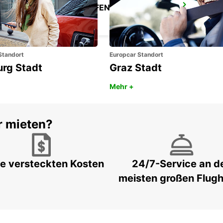
FIGARI FLUGHAFEN
FIGARI - FRANCE
Standort
Europcar Standort
urg Stadt
Graz Stadt
Mehr +
r mieten?
e versteckten Kosten
24/7-Service an d
meisten großen Flug