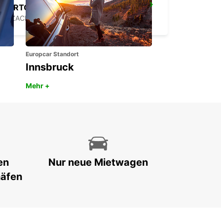
PORTO CERVO (SARDINIEN)
ARZACHENA - ITALY
Europcar Standort
Innsbruck
Mehr +
en
Nur neue Mietwagen
häfen