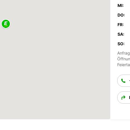
MI:
DO:
FR:
SA:
SO:
Anfrag
Öffnun
Feiert