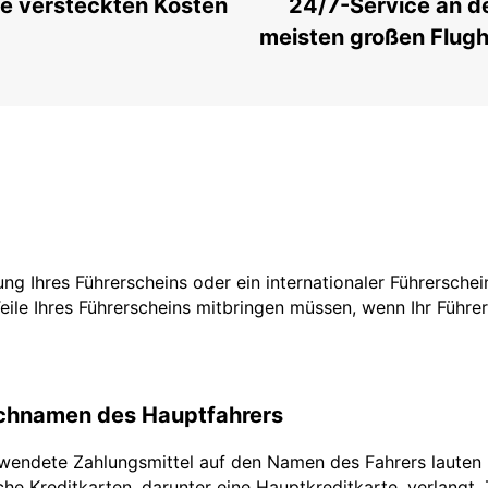
e versteckten Kosten
24/7-Service an d
meisten großen Flug
zung Ihres Führerscheins oder ein internationaler Führersche
Teile Ihres Führerscheins mitbringen müssen, wenn Ihr Führe
achnamen des Hauptfahrers
rwendete Zahlungsmittel auf den Namen des Fahrers lauten
he Kreditkarten, darunter eine Hauptkreditkarte, verlangt.