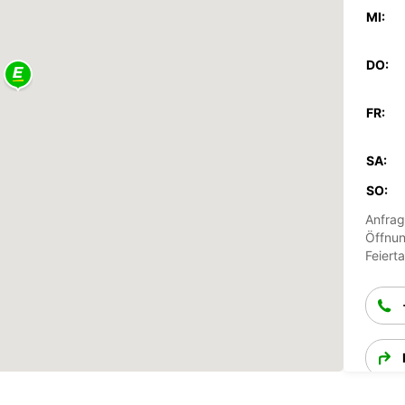
MI:
DO:
FR:
SA:
SO:
Anfrag
Öffnun
Feiert