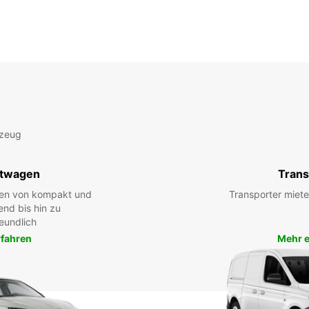
rzeug
twagen
Trans
hen von kompakt und
Transporter miete
end bis hin zu
eundlich
rfahren
Mehr e