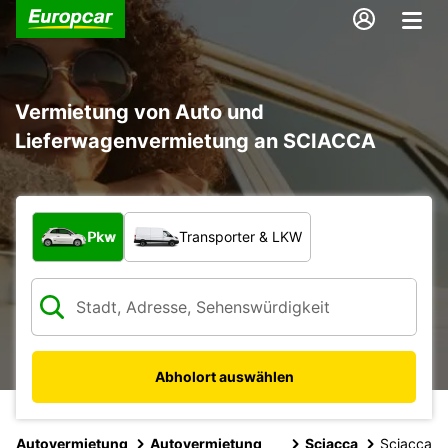
Vermietung von Auto und
Lieferwagenvermietung an SCIACCA
Welche Art von Fahrzeug?
Pkw
Transporter & LKW
Abholort auswählen
Autovermietung
Autovermietung
Sciacca
Sciacca