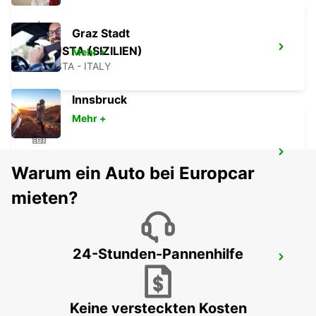
Graz Stadt
AUGUSTA (SIZILIEN)
Mehr +
AUGUSTA - ITALY
Innsbruck
Mehr +
SYRAKUS (SIZILIEN)
Warum ein Auto bei Europcar
SIRACUSA - ITALY
mieten?
24-Stunden-Pannenhilfe
TAL-BALAL NAXXAR
IKLIN - MALTA
Keine versteckten Kosten