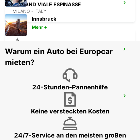
MAILAND VIALE ESPINASSE
MILANO - ITALY
Innsbruck
Mehr +
Warum ein Auto bei Europcar
MAILAND VIALE ARETUSA
MILANO - ITALY
mieten?
24-Stunden-Pannenhilfe
MAILAND VIALE SARCA
MILANO - ITALY
Keine versteckten Kosten
24/7-Service an den meisten großen