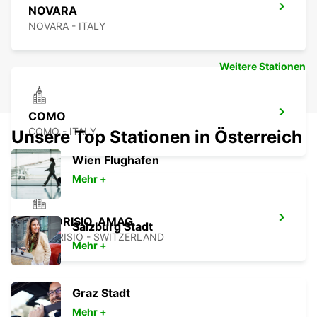
NOVARA
NOVARA - ITALY
Weitere Stationen
COMO
COMO - ITALY
Unsere Top Stationen in Österreich
Wien Flughafen
Mehr +
MENDRISIO, AMAG
Salzburg Stadt
MENDRISIO - SWITZERLAND
Mehr +
Graz Stadt
Mehr +