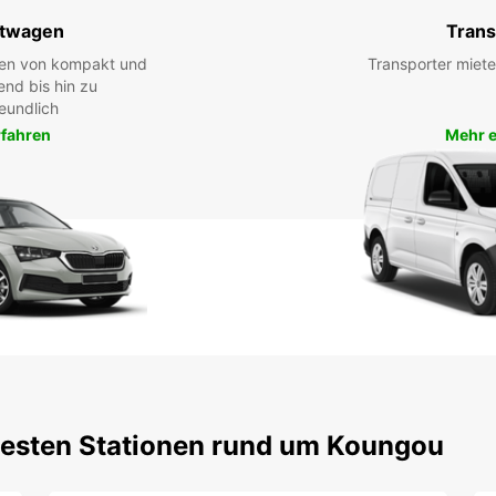
twagen
Trans
hen von kompakt und
Transporter miete
end bis hin zu
eundlich
rfahren
Mehr e
testen Stationen rund um Koungou