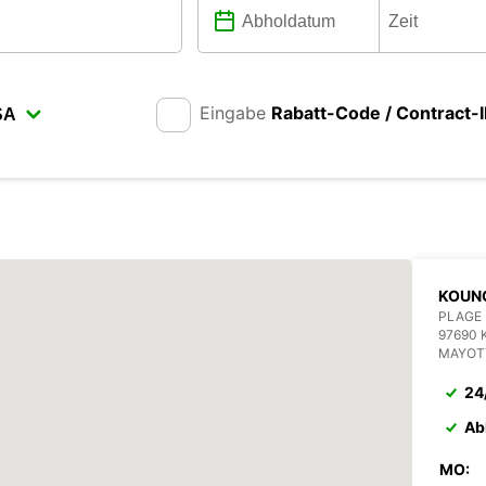
Eingabe
Rabatt-Code / Contract-
KOUN
PLAGE 
97690
MAYOT
24
Ab
MO: