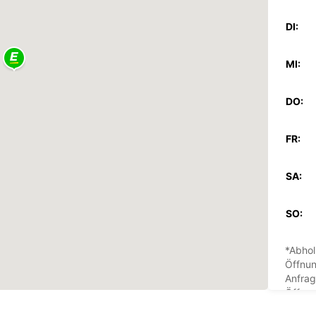
DI:
MI:
DO:
FR:
SA:
SO:
*Abhol
Öffnun
Anfrag
Öffnun
Feiert