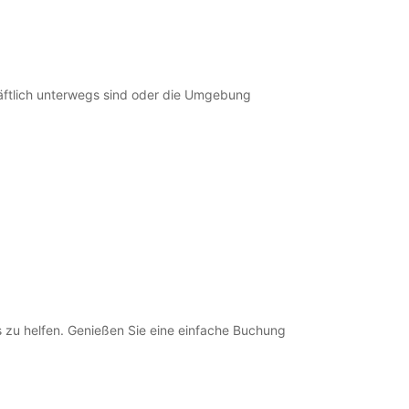
+262 (269) 617272
Route
ftlich unterwegs sind oder die Umgebung
s zu helfen. Genießen Sie eine einfache Buchung