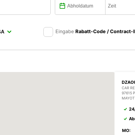
Eingabe
Rabatt-Code / Contract-
DZAOU
CAR RE
97615 
MAYOT
24
Ab
MO: