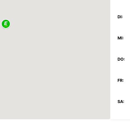
DI:
MI:
DO:
FR:
SA:
SO: