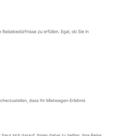
17:00 - 23:59*
ung und Rückgabe außerhalb der
gszeiten verfügbar
en können nur innerhalb der Standard-
eisebedürfnisse zu erfüllen. Egal, ob Sie in
gszeiten bearbeitet werden. Öffnungszeiten an
agen können abweichen.
+262 (639) 090000
Route
cherzustellen, dass Ihr Mietwagen-Erlebnis
reut sich darauf, Ihnen dabei zu helfen, Ihre Reise