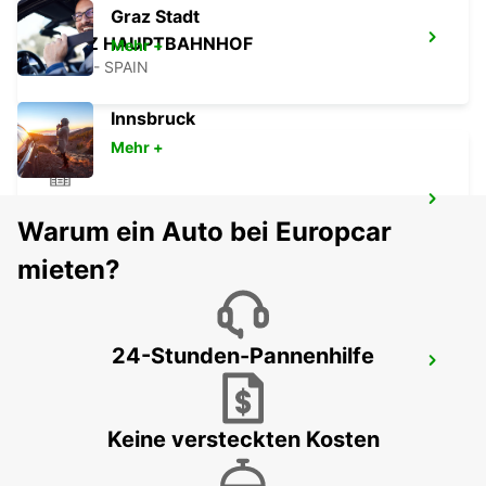
Graz Stadt
CÁDIZ HAUPTBAHNHOF
Mehr +
CADIZ - SPAIN
Innsbruck
Mehr +
JEREZ DE LA FRONTERA SHERRY PARK
Warum ein Auto bei Europcar
JEREZ DE LA FRONTERA - SPAIN
mieten?
24-Stunden-Pannenhilfe
ROTA
ROTA - SPAIN
Keine versteckten Kosten