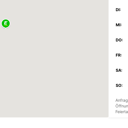
DI:
MI:
DO:
FR:
SA:
SO:
Anfrag
Öffnun
Feiert