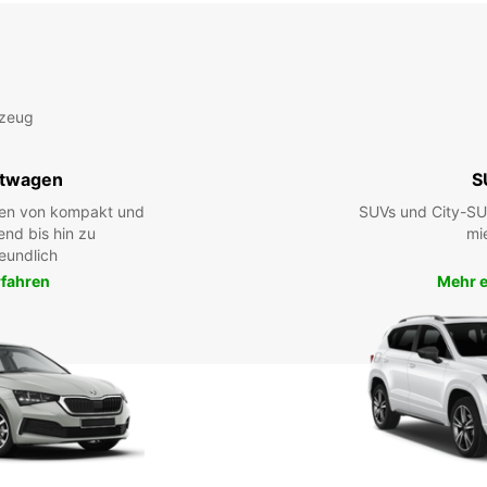
rzeug
twagen
S
hen von kompakt und
SUVs und City-SUV
end bis hin zu
mi
eundlich
rfahren
Mehr e