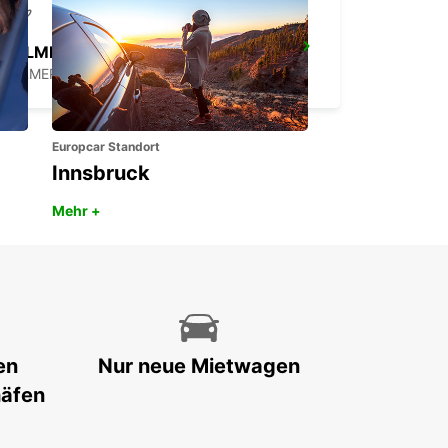
PALMERSTON NORTH FLUGHAFEN
PALMERSTON NORTH - NEW ZEALAND
Europcar Standort
Innsbruck
Mehr +
en
Nur neue Mietwagen
häfen