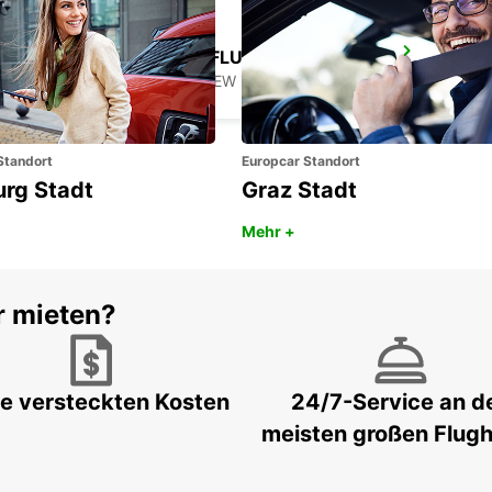
QUEENSTOWN FLUGHAFEN
QUEENSTOWN - NEW ZEALAND
Standort
Europcar Standort
urg Stadt
Graz Stadt
Mehr +
r mieten?
e versteckten Kosten
24/7-Service an d
meisten großen Flug