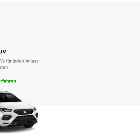
UV
s für jeden Anlass
eten
rfahren