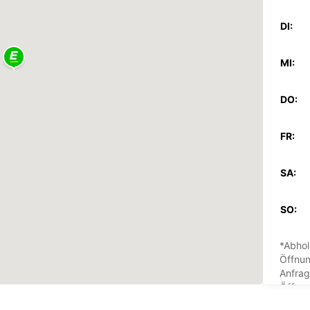
DI:
MI:
DO:
FR:
SA:
SO:
*Abhol
Öffnun
Anfrag
Öffnun
Feiert