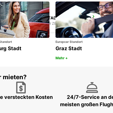
GREYMOUTH STADTZENTRUM
GREYMOUTH - NEW ZEALAND
Standort
Europcar Standort
urg Stadt
Graz Stadt
Mehr +
r mieten?
e versteckten Kosten
24/7-Service an d
meisten großen Flug