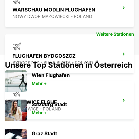
WARSCHAU MODLIN FLUGHAFEN
NOWY DWOR MAZOWIECKI - POLAND
Weitere Stationen
FLUGHAFEN BYDGOSZCZ
BYDGOSZCZ - BIALE BLOTA - POLAND
Unsere Top Stationen in Österreich
Wien Flughafen
Mehr +
KATOWICE FLGHF
Salzburg Stadt
OZAROWICE - POLAND
Mehr +
Graz Stadt