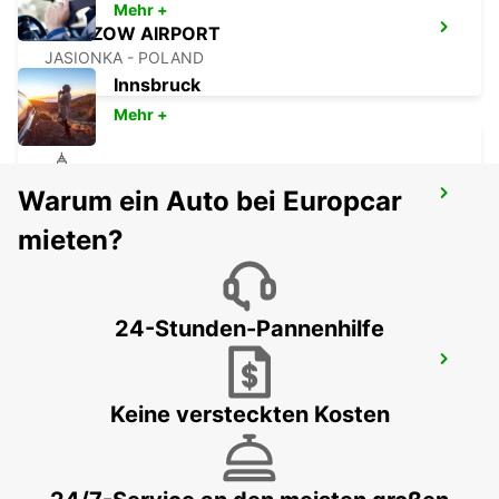
Mehr +
RZESZOW AIRPORT
JASIONKA - POLAND
Innsbruck
Mehr +
Warum ein Auto bei Europcar
KRAKOW DOWNTOWN
KRAKOW - POLAND
mieten?
24-Stunden-Pannenhilfe
KRAKAU FLUGHAFEN
BALICE - POLAND
Keine versteckten Kosten