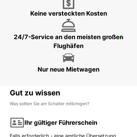
Keine versteckten Kosten
24/7-Service an den meisten großen
BRAGA
Flughäfen
BRAGA - PORTUGAL
Nur neue Mietwagen
Gut zu wissen
Was sollten Sie am Schalter mitbringen?
Ihr gültiger Führerschein
Falls erforderlich - eine amtliche Übersetzung