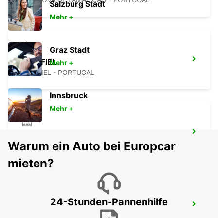
Salzburg Stadt
Mehr +
Graz Stadt
PENAFIEL
Mehr +
PENAFIEL - PORTUGAL
Innsbruck
Mehr +
SANTA MARIA DA FEIRA
Warum ein Auto bei Europcar
SANTA MARIA DA FEIRA - PORTUGAL
mieten?
24-Stunden-Pannenhilfe
GUIMARÃES
GUIMARAES - PORTUGAL