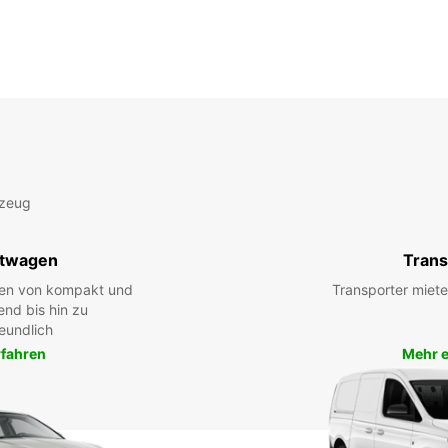
rzeug
twagen
Trans
hen von kompakt und
Transporter miete
end bis hin zu
eundlich
rfahren
Mehr e