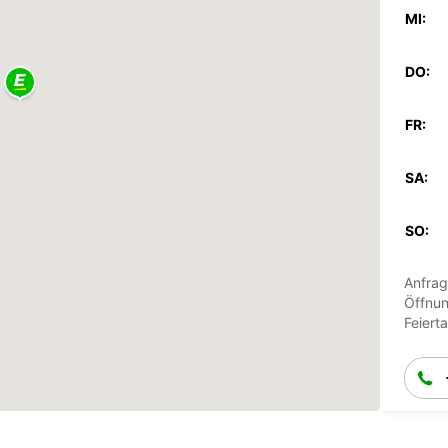
MI:
DO:
FR:
SA:
SO:
Anfrag
Öffnun
Feiert