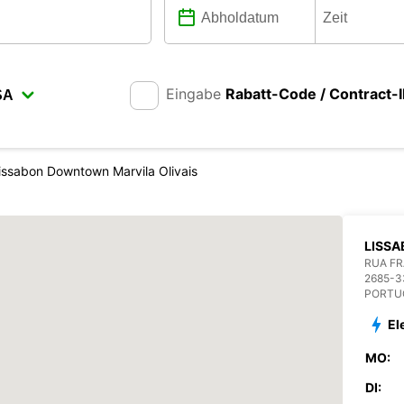
Eingabe
Rabatt-Code / Contract-
issabon Downtown Marvila Olivais
LISSA
RUA FR
2685-3
PORTU
El
MO:
DI: