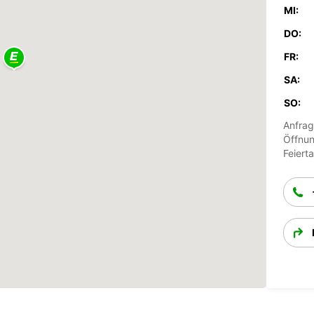
MI:
DO:
FR:
SA:
SO:
Anfrag
Öffnun
Feiert